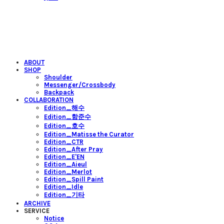
ABOUT
SHOP
Shoulder
Messenger/Crossbody
Backpack
COLLABORATION
Edition_해수
Edition_함준수
Edition_호수
Edition_Matisse the Curator
Edition_CTR
Edition_After Pray
Edition_E'EN
Edition_Aieul
Edition_Merlot
Edition_Spill Paint
Edition_Idle
Edition_기타
ARCHIVE
SERVICE
Notice