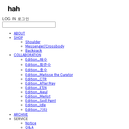
LOG IN
로그인
ABOUT
SHOP
Shoulder
Messenger/Crossbody
Backpack
COLLABORATION
Edition_해수
Edition_함준수
Edition_호수
Edition_Matisse the Curator
Edition_CTR
Edition_After Pray
Edition_E'EN
Edition_Aieul
Edition_Merlot
Edition_Spill Paint
Edition_Idle
Edition_기타
ARCHIVE
SERVICE
Notice
Q&A