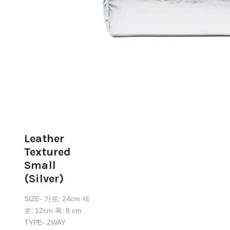
Leather
Textured
Small
(Silver)
SIZE- 가로: 24cm 세
로: 12cm 폭: 8 cm
TYPE- 2WAY