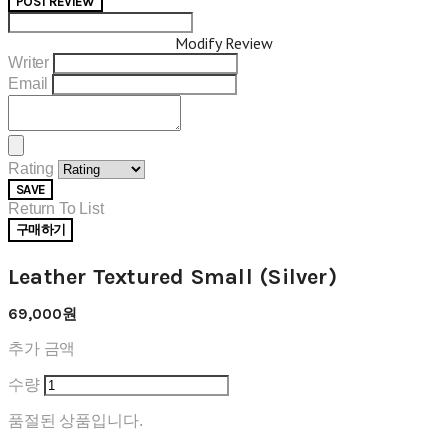
POST REVIEW
Modify Review
Writer
Email
Rating
SAVE
Return To List
구매하기
Leather Textured Small (Silver)
69,000원
추가 금액
수량
품절된 상품입니다.