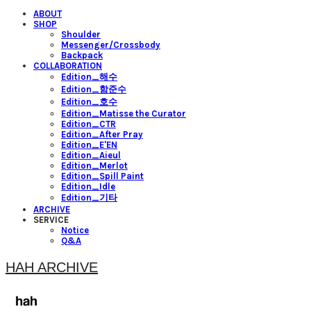
ABOUT
SHOP
Shoulder
Messenger/Crossbody
Backpack
COLLABORATION
Edition_해수
Edition_함준수
Edition_호수
Edition_Matisse the Curator
Edition_CTR
Edition_After Pray
Edition_E'EN
Edition_Aieul
Edition_Merlot
Edition_Spill Paint
Edition_Idle
Edition_기타
ARCHIVE
SERVICE
Notice
Q&A
HAH ARCHIVE