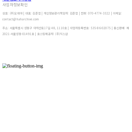
사업자정보확인
상호: (주)오데야 | 대표: 김준엽 | 개인정보관리책임자: 김준엽 | 전화: 070-4774-3322 | 이메일:
contact@haharchive.com
주소: 서울특별시 성동구 아차산로17길 48, 1110호 | 사업자등록번호:
535-86-02075
| 통신판매:
제
2021-서울성동-01491호
| 호스팅제공자: (주)식스샵