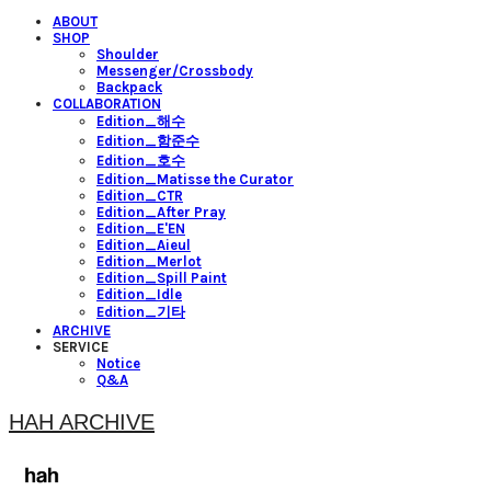
ABOUT
SHOP
Shoulder
Messenger/Crossbody
Backpack
COLLABORATION
Edition_해수
Edition_함준수
Edition_호수
Edition_Matisse the Curator
Edition_CTR
Edition_After Pray
Edition_E'EN
Edition_Aieul
Edition_Merlot
Edition_Spill Paint
Edition_Idle
Edition_기타
ARCHIVE
SERVICE
Notice
Q&A
HAH ARCHIVE