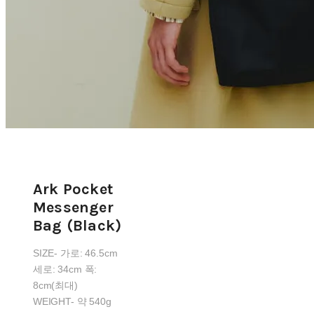
Ark Pocket
Messenger
Bag (Black)
SIZE- 가로: 46.5cm
세로: 34cm 폭:
8cm(최대)
WEIGHT- 약 540g