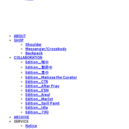
ABOUT
SHOP
Shoulder
Messenger/Crossbody
Backpack
COLLABORATION
Edition_해수
Edition_함준수
Edition_호수
Edition_Matisse the Curator
Edition_CTR
Edition_After Pray
Edition_E'EN
Edition_Aieul
Edition_Merlot
Edition_Spill Paint
Edition_Idle
Edition_기타
ARCHIVE
SERVICE
Notice