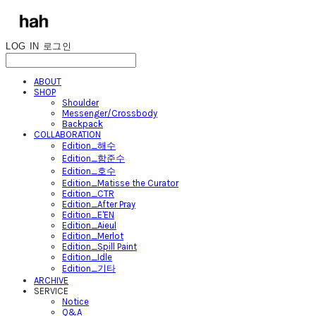
LOG IN
로그인
ABOUT
SHOP
Shoulder
Messenger/Crossbody
Backpack
COLLABORATION
Edition_해수
Edition_함준수
Edition_호수
Edition_Matisse the Curator
Edition_CTR
Edition_After Pray
Edition_E'EN
Edition_Aieul
Edition_Merlot
Edition_Spill Paint
Edition_Idle
Edition_기타
ARCHIVE
SERVICE
Notice
Q&A