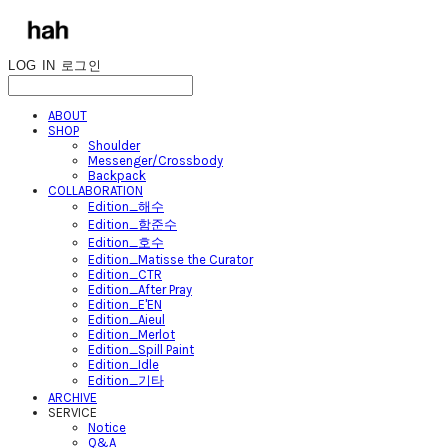
LOG IN
로그인
ABOUT
SHOP
Shoulder
Messenger/Crossbody
Backpack
COLLABORATION
Edition_해수
Edition_함준수
Edition_호수
Edition_Matisse the Curator
Edition_CTR
Edition_After Pray
Edition_E'EN
Edition_Aieul
Edition_Merlot
Edition_Spill Paint
Edition_Idle
Edition_기타
ARCHIVE
SERVICE
Notice
Q&A