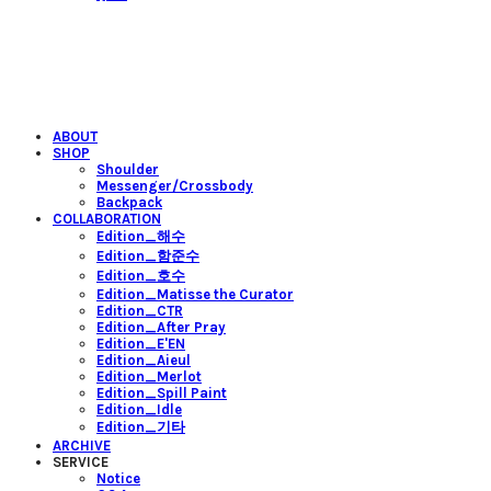
ABOUT
SHOP
Shoulder
Messenger/Crossbody
Backpack
COLLABORATION
Edition_해수
Edition_함준수
Edition_호수
Edition_Matisse the Curator
Edition_CTR
Edition_After Pray
Edition_E'EN
Edition_Aieul
Edition_Merlot
Edition_Spill Paint
Edition_Idle
Edition_기타
ARCHIVE
SERVICE
Notice