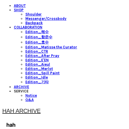
ABOUT
SHOP
Shoulder
Messenger/Crossbody
Backpack
COLLABORATION
Edition_해수
Edition_함준수
Edition_호수
Edition_Matisse the Curator
Edition_CTR
Edition_After Pray
Edition_E'EN
Edition_Aieul
Edition_Merlot
Edition_Spill Paint
Edition_Idle
Edition_기타
ARCHIVE
SERVICE
Notice
Q&A
HAH ARCHIVE